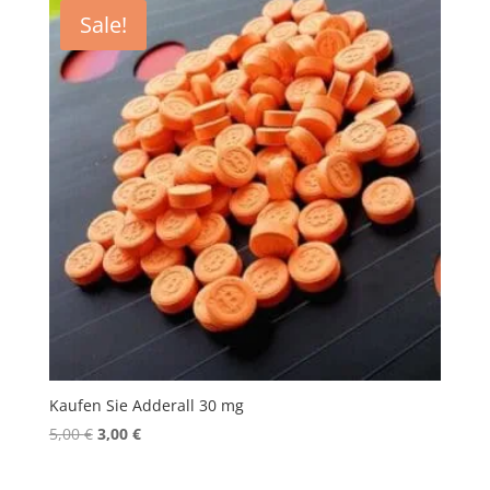
Sale!
Kaufen Sie Adderall 30 mg
Original
Current
5,00
€
3,00
€
price
price
was:
is: