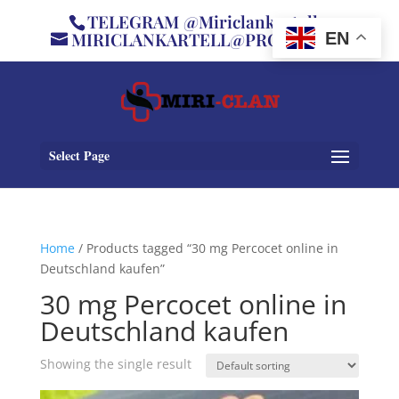
TELEGRAM @Miriclankartell
MIRICLANKARTELL@PROTON.ME
EN
Select Page
Home
/ Products tagged “30 mg Percocet online in
Deutschland kaufen”
30 mg Percocet online in
Deutschland kaufen
Showing the single result