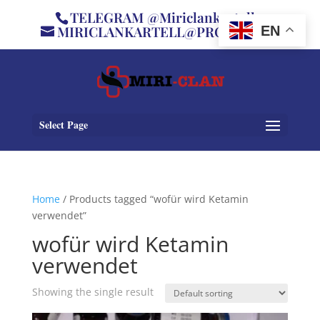
TELEGRAM @Miriclankartell
MIRICLANKARTELL@PROTON.ME
EN
Select Page
Home
/ Products tagged “wofür wird Ketamin
verwendet”
wofür wird Ketamin
verwendet
Showing the single result