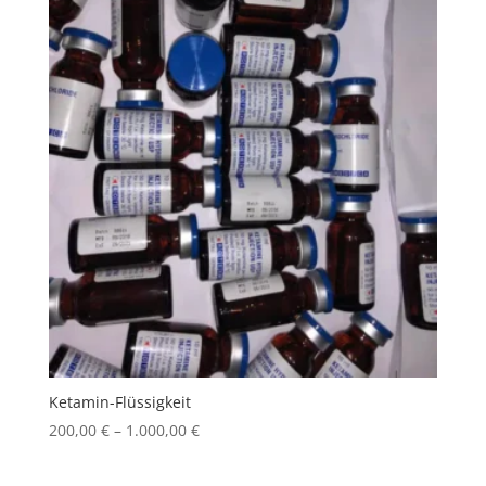
Ketamin-Flüssigkeit
Price
200,00
€
–
1.000,00
€
range:
200,00 €