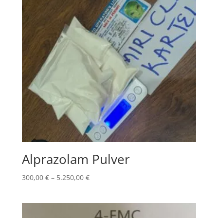
Alprazolam Pulver
Price
300,00
€
–
5.250,00
€
range:
300,00 €
through