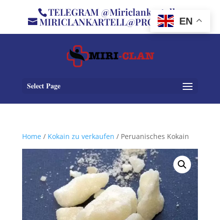
TELEGRAM @Miriclankartell
MIRICLANKARTELL@PROTON.ME
EN
Select Page
Home
/
Kokain zu verkaufen
/ Peruanisches Kokain