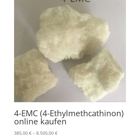
5.250,00 €
4-EMC (4-Ethylmethcathinon)
online kaufen
Price
385,00
€
–
8.500,00
€
range: