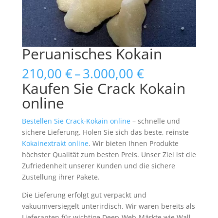
Peruanisches Kokain
Price
210,00
€
–
3.000,00
€
range:
Kaufen Sie Crack Kokain
210,00 €
online
through
3.000,00 €
Bestellen Sie Crack-Kokain online
– schnelle und
sichere Lieferung. Holen Sie sich das beste, reinste
Kokainextrakt online
. Wir bieten Ihnen Produkte
höchster Qualität zum besten Preis. Unser Ziel ist die
Zufriedenheit unserer Kunden und die sichere
Zustellung ihrer Pakete.
Die Lieferung erfolgt gut verpackt und
vakuumversiegelt unterirdisch. Wir waren bereits als
Lieferanten für wichtige Deep-Web-Märkte wie Wall