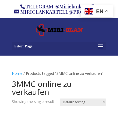
TELEGRAM @Miriclankartell
MIRICLANKARTELL@PROTON.ME
EN
Select Page
Home
/ Products tagged “3MMC online zu verkaufen”
3MMC online zu
verkaufen
Showing the single result