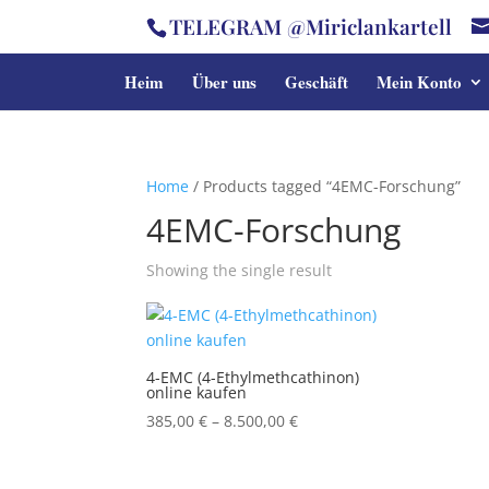
TELEGRAM @Miriclankartell
Heim
Über uns
Geschäft
Mein Konto
Home
/ Products tagged “4EMC-Forschung”
4EMC-Forschung
Showing the single result
4-EMC (4-Ethylmethcathinon)
online kaufen
Price
385,00
€
–
8.500,00
€
range:
385,00 €