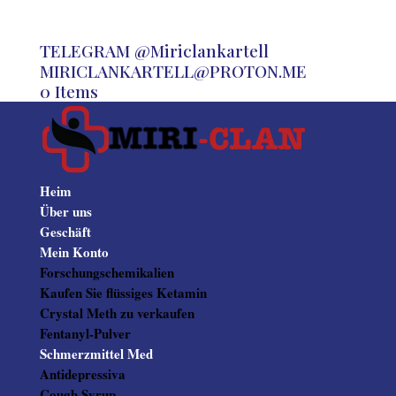
TELEGRAM @Miriclankartell
MIRICLANKARTELL@PROTON.ME
0 Items
Heim
Über uns
Geschäft
Mein Konto
Forschungschemikalien
Kaufen Sie flüssiges Ketamin
Crystal Meth zu verkaufen
Fentanyl-Pulver
Schmerzmittel Med
Antidepressiva
Cough Syrup