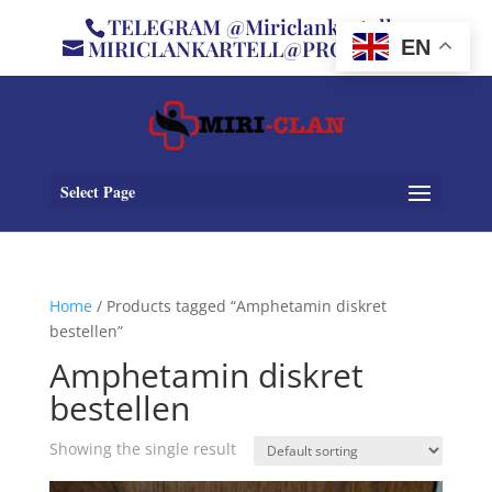
TELEGRAM @Miriclankartell
MIRICLANKARTELL@PROTON.ME
EN
Select Page
Home
/ Products tagged “Amphetamin diskret
bestellen”
Amphetamin diskret
bestellen
Showing the single result