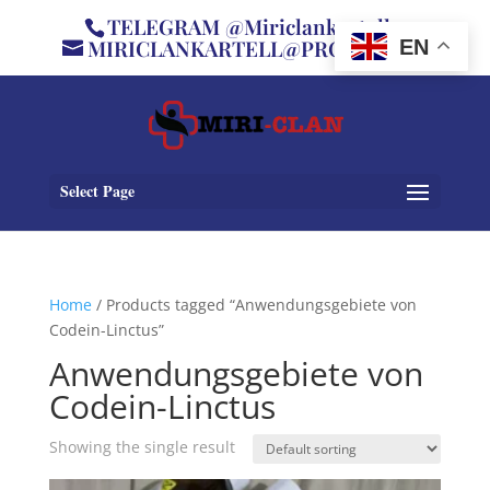
TELEGRAM @Miriclankartell
MIRICLANKARTELL@PROTON.ME
EN
Select Page
Home
/ Products tagged “Anwendungsgebiete von
Codein-Linctus”
Anwendungsgebiete von
Codein-Linctus
Showing the single result