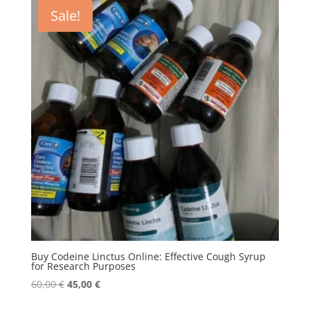
Sale!
Buy Codeine Linctus Online: Effective Cough Syrup
for Research Purposes
Original
Current
60,00
€
45,00
€
price
price