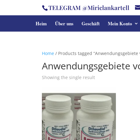
TELEGRAM @Miriclankartell
Heim
Über uns
Geschäft
Mein Konto
Home
/ Products tagged “Anwendungsgebiete 
Anwendungsgebiete v
Showing the single result