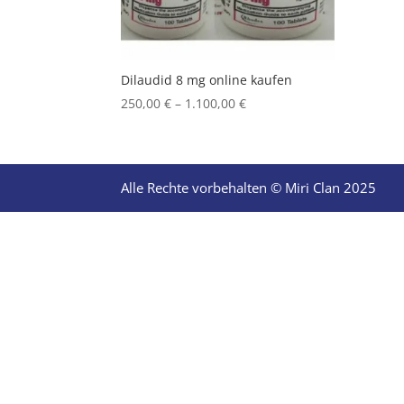
Dilaudid 8 mg online kaufen
Price
250,00
€
–
1.100,00
€
range:
250,00 €
through
1.100,00 €
Alle Rechte vorbehalten © Miri Clan 2025