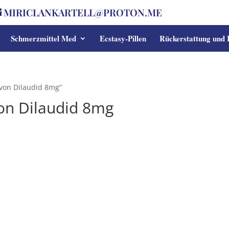
MIRICLANKARTELL@PROTON.ME
Schmerzmittel Med
Ecstasy-Pillen
Rückerstattung und
von Dilaudid 8mg”
on Dilaudid 8mg