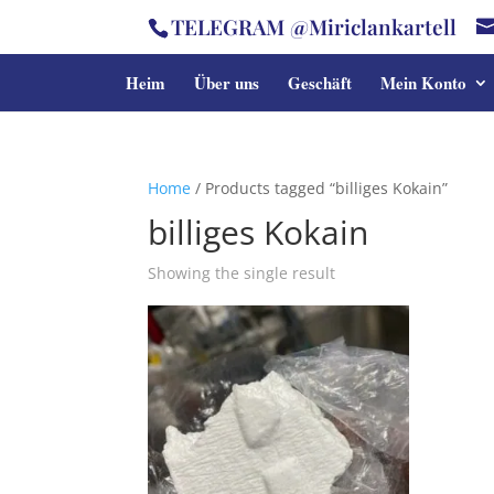
TELEGRAM @Miriclankartell
Heim
Über uns
Geschäft
Mein Konto
Home
/ Products tagged “billiges Kokain”
billiges Kokain
Showing the single result