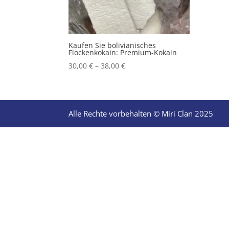
Kaufen Sie bolivianisches
Flockenkokain: Premium-Kokain
Price
30,00
€
–
38,00
€
range:
30,00 €
through
38,00 €
Alle Rechte vorbehalten © Miri Clan 2025