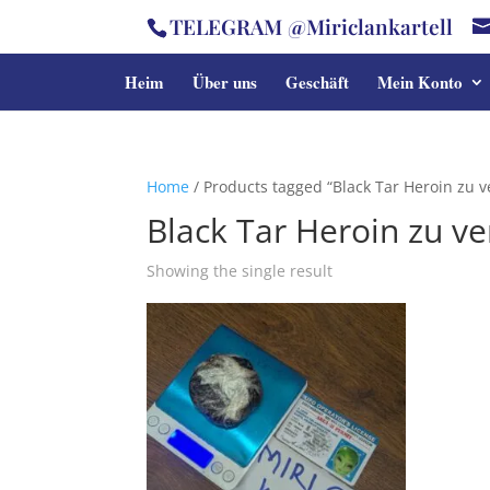
TELEGRAM @Miriclankartell
Heim
Über uns
Geschäft
Mein Konto
Home
/ Products tagged “Black Tar Heroin zu 
Black Tar Heroin zu v
Showing the single result