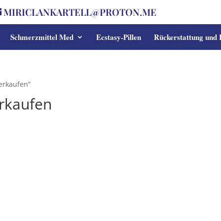
MIRICLANKARTELL@PROTON.ME
Schmerzmittel Med
Ecstasy-Pillen
Rückerstattung und
verkaufen”
erkaufen