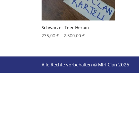
Schwarzer Teer Heroin
Price
235,00
€
–
2.500,00
€
range:
235,00 €
through
2.500,00 €
Alle Rechte vorbehalten © Miri Clan 2025