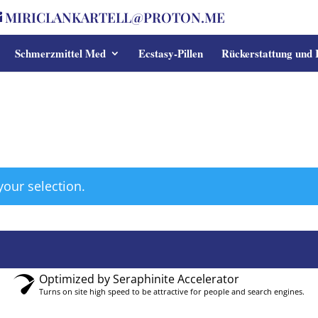
MIRICLANKARTELL@PROTON.ME
Schmerzmittel Med
Ecstasy-Pillen
Rückerstattung und
our selection.
Optimized by Seraphinite Accelerator
Turns on site high speed to be attractive for people and search engines.