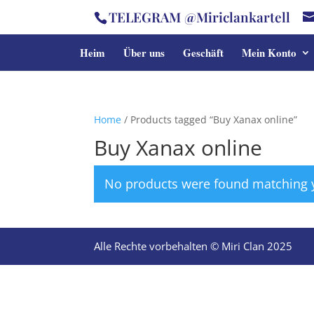
TELEGRAM @Miriclankartell
Heim
Über uns
Geschäft
Mein Konto
Home
/ Products tagged “Buy Xanax online”
Buy Xanax online
No products were found matching y
Alle Rechte vorbehalten © Miri Clan 2025