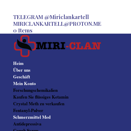
TELEGRAM @Miriclankartell
MIRICLANKARTELL@PROTON.ME
0 Items
Heim
Über uns
Geschäft
Mein Konto
Forschungschemikalien
Kaufen Sie flüssiges Ketamin
Crystal Meth zu verkaufen
Fentanyl-Pulver
Schmerzmittel Med
Antidepressiva
Cough Syrup