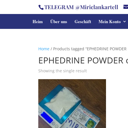
TELEGRAM @Miriclankartell
Heim
Über uns
Geschäft
Mein Konto
Home
/ Products tagged “EPHEDRINE POWDER o
EPHEDRINE POWDER o
Showing the single result