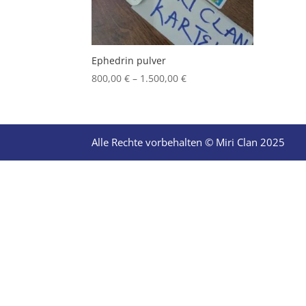
Ephedrin pulver
Price
800,00
€
–
1.500,00
€
range:
800,00 €
through
1.500,00 €
Alle Rechte vorbehalten © Miri Clan 2025