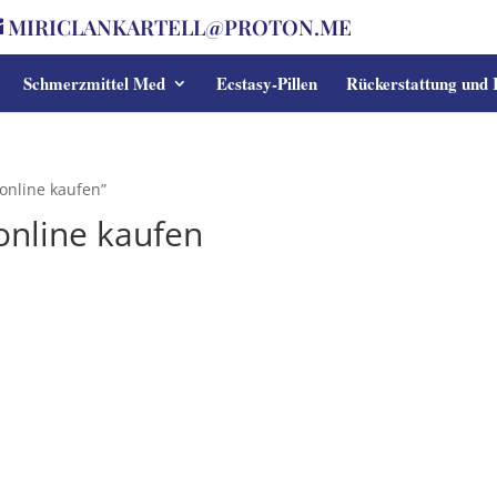
MIRICLANKARTELL@PROTON.ME
Schmerzmittel Med
Ecstasy-Pillen
Rückerstattung und
nline kaufen”
nline kaufen