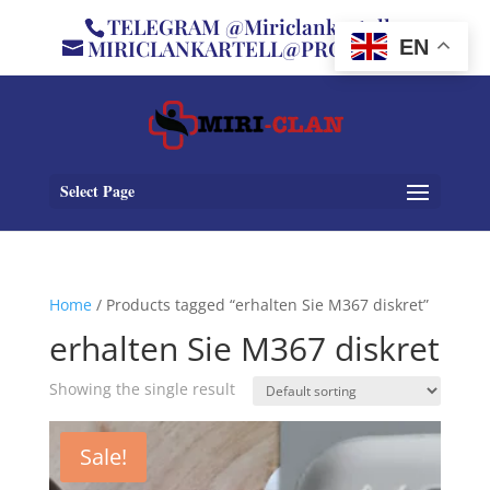
TELEGRAM @Miriclankartell
MIRICLANKARTELL@PROTON.ME
EN
Select Page
Home
/ Products tagged “erhalten Sie M367 diskret”
erhalten Sie M367 diskret
Showing the single result
Sale!