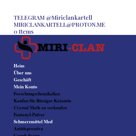
TELEGRAM @Miriclankartell
MIRICLANKARTELL@PROTON.ME
0 Items
Heim
Über uns
Geschäft
Mein Konto
Forschungschemikalien
Kaufen Sie flüssiges Ketamin
Crystal Meth zu verkaufen
Fentanyl-Pulver
Schmerzmittel Med
Antidepressiva
Cough Syrup