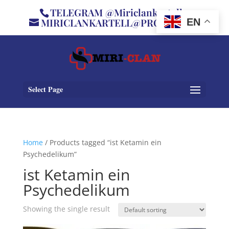
TELEGRAM @Miriclankartell
MIRICLANKARTELL@PROTON.ME
EN
Select Page
Home
/ Products tagged “ist Ketamin ein
Psychedelikum”
ist Ketamin ein
Psychedelikum
Showing the single result