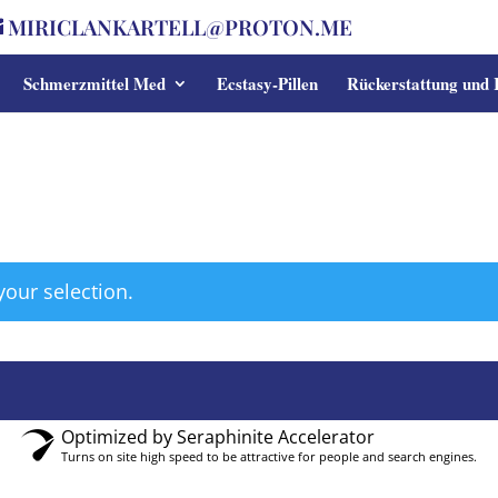
MIRICLANKARTELL@PROTON.ME
Schmerzmittel Med
Ecstasy-Pillen
Rückerstattung und
our selection.
Optimized by Seraphinite Accelerator
Turns on site high speed to be attractive for people and search engines.