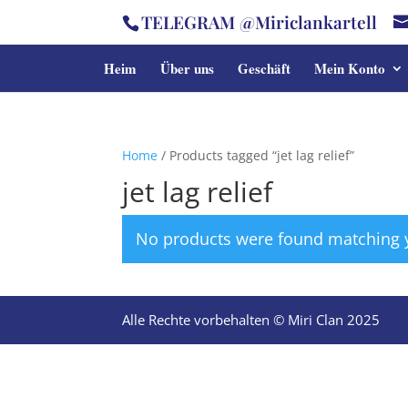
TELEGRAM @Miriclankartell
Heim
Über uns
Geschäft
Mein Konto
Home
/ Products tagged “jet lag relief”
jet lag relief
No products were found matching y
Alle Rechte vorbehalten © Miri Clan 2025