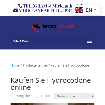
TELEGRAM @Miriclankartell
MIRICLANKARTELL@PROTON.ME
EN
Select Page
Home
/ Products tagged “Kaufen Sie Hydrocodone
online”
Kaufen Sie Hydrocodone
online
Showing the single result