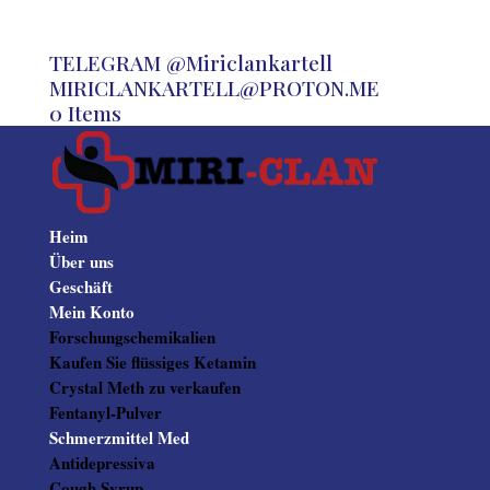
TELEGRAM @Miriclankartell
MIRICLANKARTELL@PROTON.ME
0 Items
Heim
Über uns
Geschäft
Mein Konto
Forschungschemikalien
Kaufen Sie flüssiges Ketamin
Crystal Meth zu verkaufen
Fentanyl-Pulver
Schmerzmittel Med
Antidepressiva
Cough Syrup