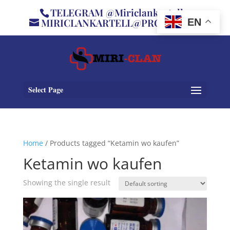
TELEGRAM @Miriclankartell
MIRICLANKARTELL@PROTON.ME
EN
Select Page
Home
/ Products tagged “Ketamin wo kaufen”
Ketamin wo kaufen
Showing the single result