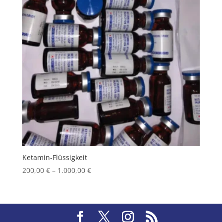
Ketamin-Flüssigkeit
Price
200,00
€
–
1.000,00
€
range:
200,00 €
through
1.000,00 €