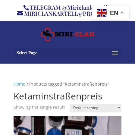
TELEGRAM @Miriclankartell
MIRICLANKARTELL@PROTON.ME
EN
Select Page
Home
/ Products tagged “Ketaminstraßenpreis”
Ketaminstraßenpreis
Showing the single result