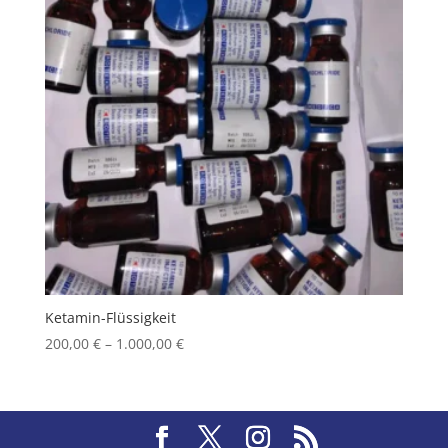
Ketamin-Flüssigkeit
Price
200,00
€
–
1.000,00
€
range:
200,00 €
through
1.000,00 €