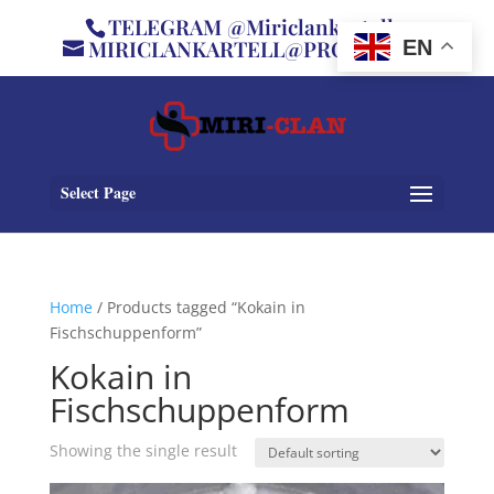
TELEGRAM @Miriclankartell
MIRICLANKARTELL@PROTON.ME
EN
Select Page
Home
/ Products tagged “Kokain in
Fischschuppenform”
Kokain in
Fischschuppenform
Showing the single result