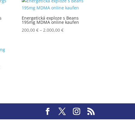
through
8.000,00 €
s
Energetická exploze s Beans
195mg MDMA online kaufen
Price
200,00
€
–
2.000,00
€
range:
200,00 €
through
€
2.000,00 €
g
€