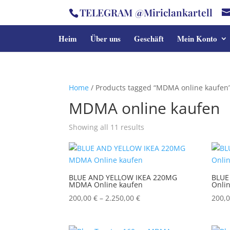
TELEGRAM @Miriclankartell
Heim
Über uns
Geschäft
Mein Konto
Home
/ Products tagged “MDMA online kaufen
MDMA online kaufen
Showing all 11 results
BLUE AND YELLOW IKEA 220MG
BLUE
MDMA Online kaufen
Onli
Price
200,00
€
–
2.250,00
€
200,
range:
200,00 €