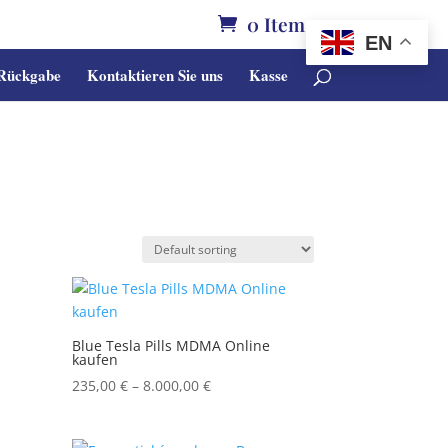
0 Items
EN
 Rückgabe
Kontaktieren Sie uns
Kasse
Blue Tesla Pills MDMA Online
kaufen
Price
235,00
€
–
8.000,00
€
range:
235,00 €
€