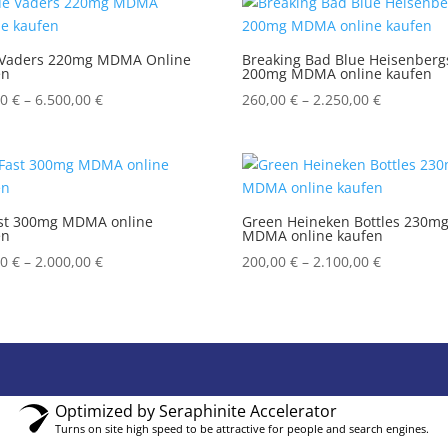
through
2.500,00 €
 Vaders 220mg MDMA Online
Breaking Bad Blue Heisenberg
en
200mg MDMA online kaufen
Price
Price
00
€
–
6.500,00
€
260,00
€
–
2.250,00
€
range:
range:
200,00 €
260,00 €
through
through
6.500,00 €
2.250,00 
st 300mg MDMA online
Green Heineken Bottles 230m
en
MDMA online kaufen
Price
Price
00
€
–
2.000,00
€
200,00
€
–
2.100,00
€
range:
range:
300,00 €
200,00 €
through
through
2.000,00 €
2.100,00 
Optimized by Seraphinite Accelerator
Turns on site high speed to be attractive for people and search engines.