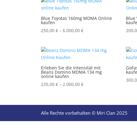
through
2.250,00 €
Blue Toyotas 160mg MDMA Online
Blue
kaufen
kauf
Price
250,00
€
–
6.000,00
€
200,
range:
250,00 €
through
6.000,00 €
Erleben Sie die Intensität mit
GoFa
Beans Domino MDMA 134 mg
kauf
online kaufen
300,
Price
235,00
€
–
2.000,00
€
range:
235,00 €
through
2.000,00 €
Alle Rechte vorbehalten © Miri Clan 2025