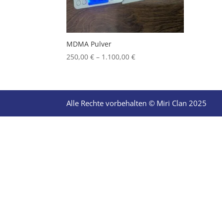
MDMA Pulver
Price
250,00
€
–
1.100,00
€
range:
250,00 €
through
1.100,00 €
Alle Rechte vorbehalten © Miri Clan 2025