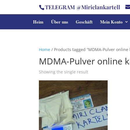
TELEGRAM @Miriclankartell
Heim
Über uns
Geschäft
Mein Konto
Home
/ Products tagged “MDMA-Pulver online 
MDMA-Pulver online 
Showing the single result