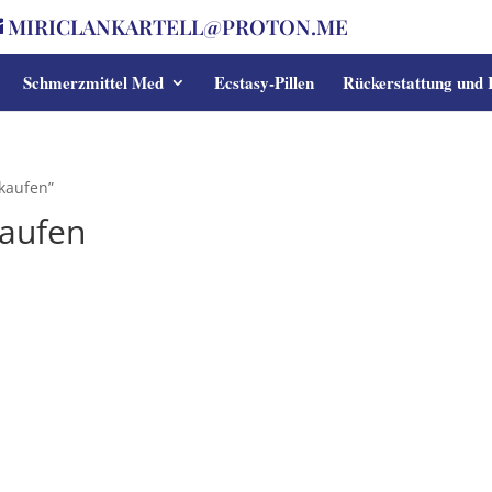
MIRICLANKARTELL@PROTON.ME
Schmerzmittel Med
Ecstasy-Pillen
Rückerstattung und
kaufen”
kaufen