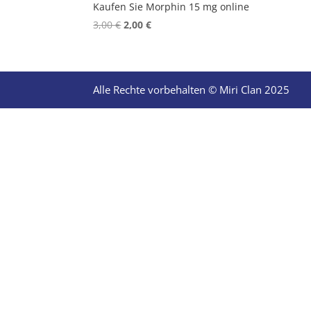
Kaufen Sie Morphin 15 mg online
Original
Current
3,00
€
2,00
€
price
price
was:
is:
3,00 €.
2,00 €.
Alle Rechte vorbehalten © Miri Clan 2025