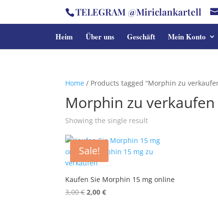
TELEGRAM @Miriclankartell
Heim
Über uns
Geschäft
Mein Konto
Home
/ Products tagged “Morphin zu verkaufe
Morphin zu verkaufen
Showing the single result
Sale!
Kaufen Sie Morphin 15 mg online
Original
Current
3,00
€
2,00
€
price
price
was:
is: