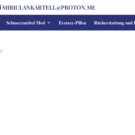
MIRICLANKARTELL@PROTON.ME
Schmerzmittel Med
Ecstasy-Pillen
Rückerstattung und
n”