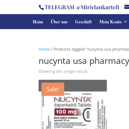
TELEGRAM @Miriclankartell
Heim
Über uns
Geschäft
Mein Konto
Home
/ Products tagged “nucynta usa pharmac
nucynta usa pharmac
Showing the single result
Sale!