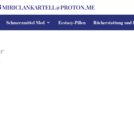
MIRICLANKARTELL@PROTON.ME
Schmerzmittel Med
Ecstasy-Pillen
Rückerstattung und
y”
y