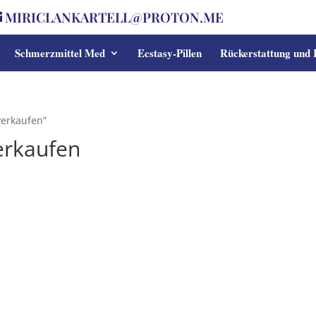
MIRICLANKARTELL@PROTON.ME
Schmerzmittel Med
Ecstasy-Pillen
Rückerstattung und
verkaufen”
erkaufen