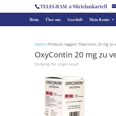
TELEGRAM @Miriclankartell
Heim
Über uns
Geschäft
Mein Konto
Home
/ Products tagged “OxyContin 20 mg zu 
OxyContin 20 mg zu v
Showing the single result