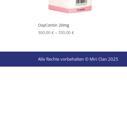
OxyContin 20mg
Price
300,00
€
–
700,00
€
range:
300,00 €
through
700,00 €
Alle Rechte vorbehalten © Miri Clan 2025