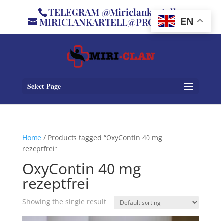
TELEGRAM @Miriclankartell
MIRICLANKARTELL@PROTON.ME
EN
Select Page
Home
/ Products tagged “OxyContin 40 mg
rezeptfrei”
OxyContin 40 mg
rezeptfrei
Showing the single result