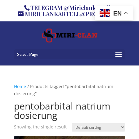
TELEGRAM @Miriclankartell
MIRICLANKARTELL@PROTON.ME
EN
Select Page
Home
/ Products tagged “pentobarbital natrium
dosierung”
pentobarbital natrium
dosierung
Showing the single result