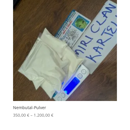
Nembutal-Pulver
Price
350,00
€
–
1.200,00
€
range:
350,00 €