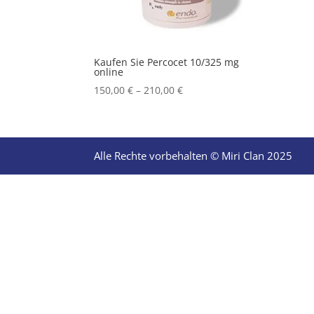
Kaufen Sie Percocet 10/325 mg
online
Price
150,00
€
–
210,00
€
range:
150,00 €
through
210,00 €
Alle Rechte vorbehalten © Miri Clan 2025