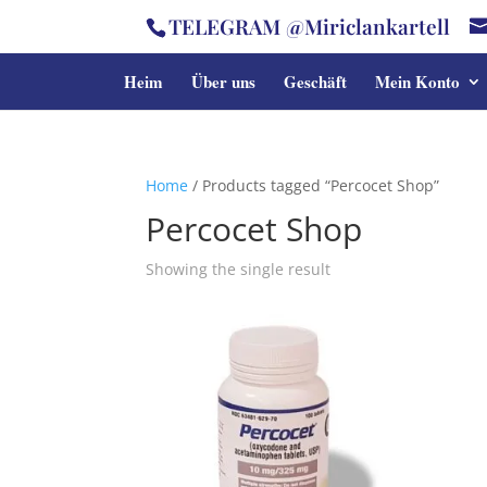
TELEGRAM @Miriclankartell
Heim
Über uns
Geschäft
Mein Konto
Home
/ Products tagged “Percocet Shop”
Percocet Shop
Showing the single result