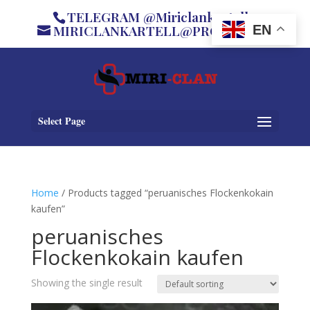
TELEGRAM @Miriclankartell
MIRICLANKARTELL@PROTON.ME
EN
Select Page
Home
/ Products tagged “peruanisches Flockenkokain
kaufen”
peruanisches
Flockenkokain kaufen
Showing the single result