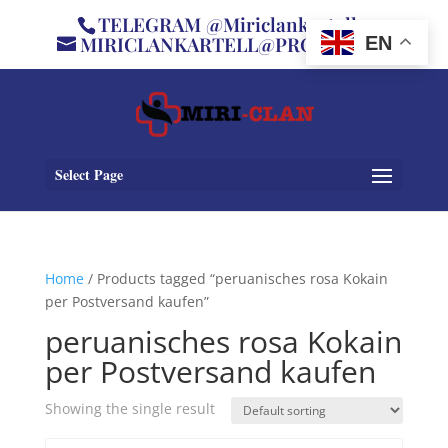
TELEGRAM @Miriclankartell
MIRICLANKARTELL@PROTON.ME
EN
Select Page
Home
/ Products tagged “peruanisches rosa Kokain
per Postversand kaufen”
peruanisches rosa Kokain
per Postversand kaufen
Showing the single result