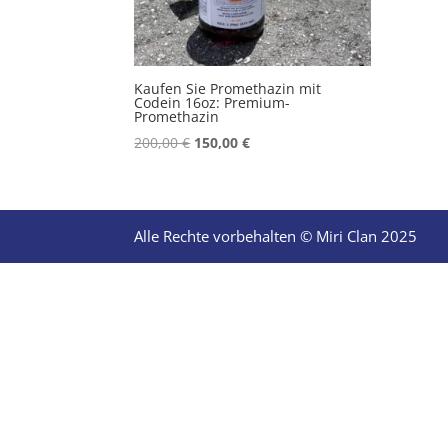
Kaufen Sie Promethazin mit
Codein 16oz: Premium-
Promethazin
Original
Current
200,00
€
150,00
€
price
price
was:
is:
200,00 €.
150,00 €.
Alle Rechte vorbehalten © Miri Clan 2025