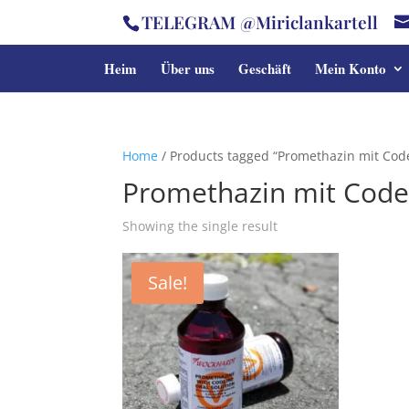
TELEGRAM @Miriclankartell
Heim
Über uns
Geschäft
Mein Konto
Home
/ Products tagged “Promethazin mit Cod
Promethazin mit Code
Showing the single result
Sale!