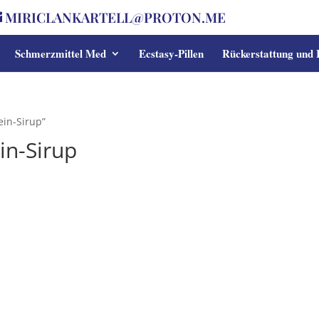
MIRICLANKARTELL@PROTON.ME
Schmerzmittel Med
Ecstasy-Pillen
Rückerstattung und
ein-Sirup”
in-Sirup