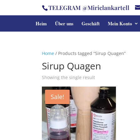
TELEGRAM @Miriclankartell
Heim
Über uns
Geschäft
Mein Konto
Home
/ Products tagged “Sirup Quagen”
Sirup Quagen
Showing the single result
Sale!