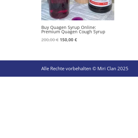
Buy Quagen Syrup Online:
Premium Quagen Cough Syrup
Original
Current
200,00
€
150,00
€
price
price
was:
is:
200,00 €.
150,00 €.
Alle Rechte vorbehalten © Miri Clan 2025