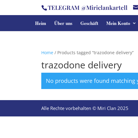
TELEGRAM @Miriclankartell
Heim
Über uns
Geschäft
Mein Konto
Home
/ Products tagged “trazodone delivery”
trazodone delivery
No products were found matching y
Alle Rechte vorbehalten © Miri Clan 2025