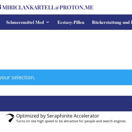
MIRICLANKARTELL@PROTON.ME
Schmerzmittel Med
Ecstasy-Pillen
Rückerstattung und
our selection.
Optimized by Seraphinite Accelerator
Turns on site high speed to be attractive for people and search engines.