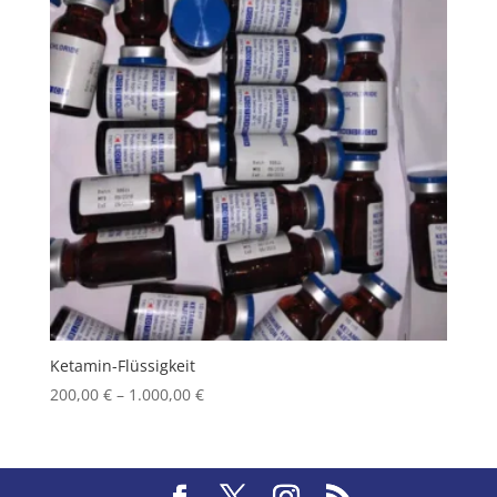
Ketamin-Flüssigkeit
Price
200,00
€
–
1.000,00
€
range:
200,00 €
through
1.000,00 €