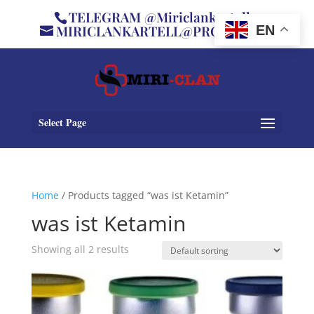
TELEGRAM @Miriclankartell
MIRICLANKARTELL@PROTON.ME
EN
Select Page
Home
/ Products tagged “was ist Ketamin”
was ist Ketamin
Showing all 2 results