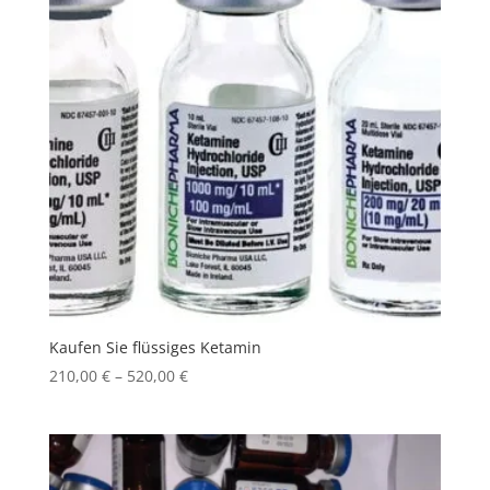
Kaufen Sie flüssiges Ketamin
Price
210,00
€
–
520,00
€
range:
210,00 €
through
520,00 €