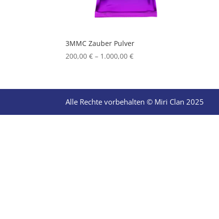
3MMC Zauber Pulver
Price
200,00
€
–
1.000,00
€
range:
200,00 €
through
1.000,00 €
Alle Rechte vorbehalten © Miri Clan 2025