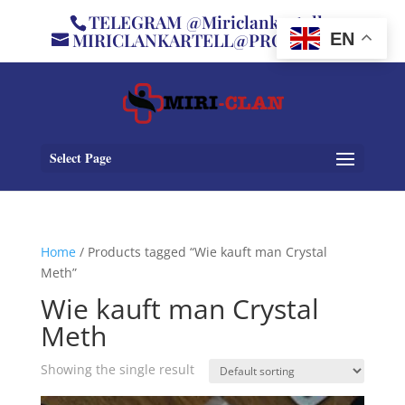
TELEGRAM @Miriclankartell
MIRICLANKARTELL@PROTON.ME
EN
Select Page
Home
/ Products tagged “Wie kauft man Crystal
Meth”
Wie kauft man Crystal
Meth
Showing the single result