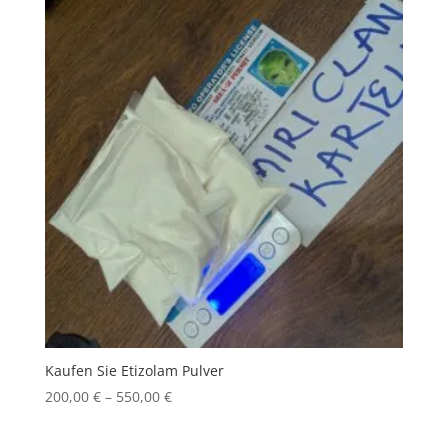
Kaufen Sie Etizolam Pulver
Price
200,00
€
–
550,00
€
range:
200,00 €