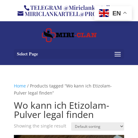
TELEGRAM @Miriclankartell
MIRICLANKARTELL@PROTON.ME
EN
Select Page
Home
/ Products tagged “Wo kann ich Etizolam-
Pulver legal finden”
Wo kann ich Etizolam-
Pulver legal finden
Showing the single result