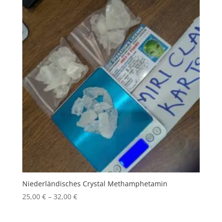
Niederländisches Crystal Methamphetamin
Price
25,00
€
–
32,00
€
range:
25,00 €