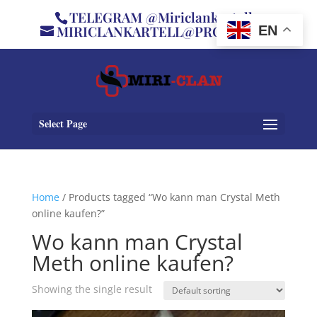
TELEGRAM @Miriclankartell
MIRICLANKARTELL@PROTON.ME
EN
Select Page
Home
/ Products tagged “Wo kann man Crystal Meth
online kaufen?”
Wo kann man Crystal
Meth online kaufen?
Showing the single result