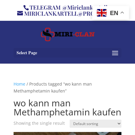
TELEGRAM @Miriclankartell
MIRICLANKARTELL@PROTON.ME
EN
Select Page
Home
/ Products tagged “wo kann man
Methamphetamin kaufen”
wo kann man
Methamphetamin kaufen
Showing the single result