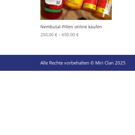
Nembutal-Pillen online kaufen
Price
250,00
€
–
650,00
€
range:
250,00 €
through
650,00 €
Alle Rechte vorbehalten © Miri Clan 2025