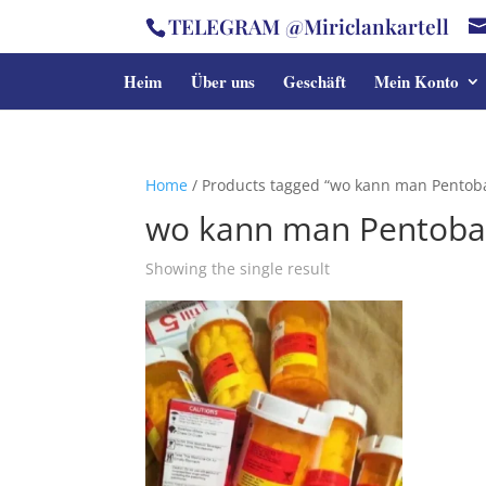
TELEGRAM @Miriclankartell
Heim
Über uns
Geschäft
Mein Konto
Home
/ Products tagged “wo kann man Pentoba
wo kann man Pentobar
Showing the single result