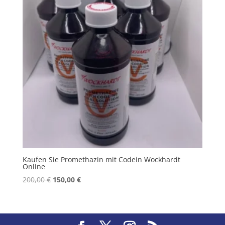
Kaufen Sie Promethazin mit Codein Wockhardt
Online
Original
Current
200,00
€
150,00
€
price
price
was:
is:
200,00 €.
150,00 €.