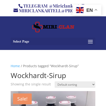
TELEGRAM @Miriclankartell
MIRICLANKARTELL@PROTON.ME
EN
Select Page
Home
/ Products tagged “Wockhardt-Sirup”
Wockhardt-Sirup
Showing the single result
Sale!