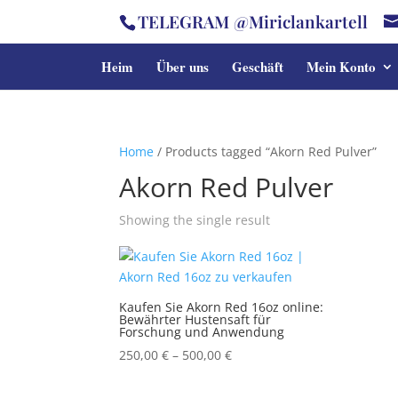
TELEGRAM @Miriclankartell
Heim
Über uns
Geschäft
Mein Konto
Home
/ Products tagged “Akorn Red Pulver”
Akorn Red Pulver
Showing the single result
Kaufen Sie Akorn Red 16oz online:
Bewährter Hustensaft für
Forschung und Anwendung
Price
250,00
€
–
500,00
€
range:
250,00 €