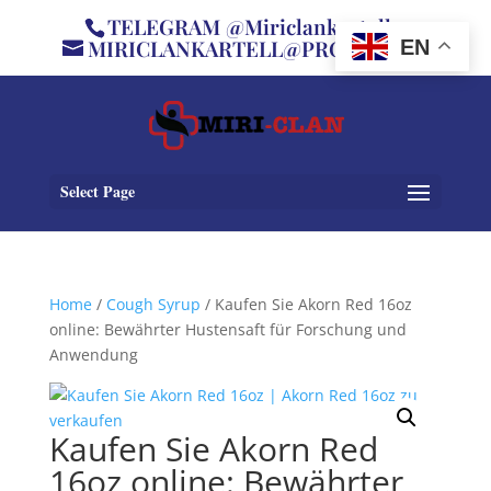
TELEGRAM @Miriclankartell
MIRICLANKARTELL@PROTON.ME
EN
Select Page
Home
/
Cough Syrup
/ Kaufen Sie Akorn Red 16oz
online: Bewährter Hustensaft für Forschung und
Anwendung
Kaufen Sie Akorn Red
16oz online: Bewährter