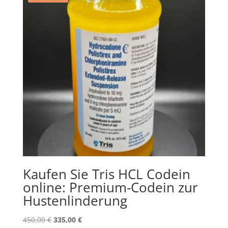
Kaufen Sie Tris HCL Codein
online: Premium-Codein zur
Hustenlinderung
Original
Current
450,00
€
335,00
€