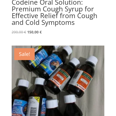
Codeine Oral Solution:
Premium Cough Syrup for
Effective Relief from Cough
and Cold Symptoms
Original
Current
200,00
€
150,00
€
price
price
was:
is:
200,00 €.
150,00 €.
Sale!