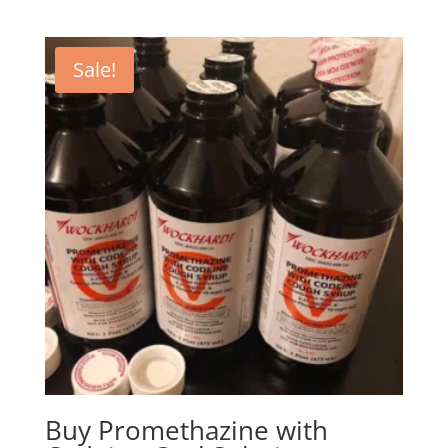
price
price
was:
is:
450,00 €.
335,00 €.
Sale!
Buy Promethazine with