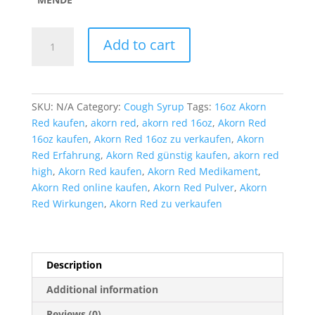
Kaufen
Add to cart
Sie
Akorn
Red
16oz
SKU:
N/A
Category:
Cough Syrup
Tags:
16oz Akorn
online:
Red kaufen
,
akorn red
,
akorn red 16oz
,
Akorn Red
Bewährter
16oz kaufen
,
Akorn Red 16oz zu verkaufen
,
Akorn
Hustensaft
Red Erfahrung
,
Akorn Red günstig kaufen
,
akorn red
für
high
,
Akorn Red kaufen
,
Akorn Red Medikament
,
Forschung
Akorn Red online kaufen
,
Akorn Red Pulver
,
Akorn
und
Red Wirkungen
,
Akorn Red zu verkaufen
Anwendung
quantity
Description
Additional information
Reviews (0)