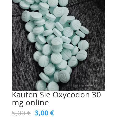
Kaufen Sie Oxycodon 30
mg online
Original
Current
5,00
€
3,00
€