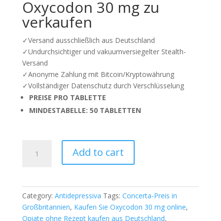
price
price
Oxycodon 30 mg zu
was:
is:
verkaufen
5,00 €.
3,00 €.
✓Versand ausschließlich aus Deutschland
✓Undurchsichtiger und vakuumversiegelter Stealth-
Versand
✓Anonyme Zahlung mit Bitcoin/Kryptowährung
✓Vollständiger Datenschutz durch Verschlüsselung
PREISE PRO TABLETTE
MINDESTABELLE: 50 TABLETTEN
Kaufen
Add to cart
Sie
Oxycodon
30
mg
Category:
Antidepressiva
Tags:
Concerta-Preis in
online
Großbritannien
,
Kaufen Sie Oxycodon 30 mg online
,
quantity
Opiate ohne Rezept kaufen aus Deutschland
,