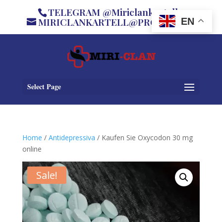
TELEGRAM @Miriclankartell
MIRICLANKARTELL@PROTON.ME
EN
Select Page
Home
/
Antidepressiva
/ Kaufen Sie Oxycodon 30 mg
online
Sale!