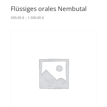
Flüssiges orales Nembutal
Price
500,00
€
–
1.500,00
€
range:
500,00 €
through
1.500,00 €