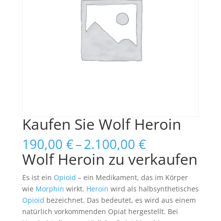
Kaufen Sie Wolf Heroin
Price
190,00
€
–
2.100,00
€
range:
Wolf Heroin zu verkaufen
190,00 €
through
Es ist ein
Opioid
– ein Medikament, das im Körper
2.100,00 €
wie
Morphin
wirkt.
Heroin
wird als halbsynthetisches
Opioid
bezeichnet. Das bedeutet, es wird aus einem
natürlich vorkommenden Opiat hergestellt. Bei