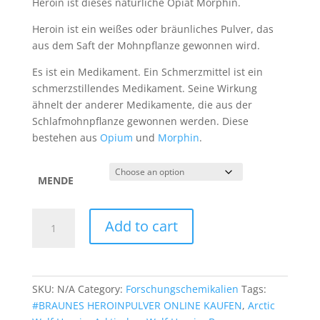
Heroin ist dieses natürliche Opiat Morphin.
Heroin ist ein weißes oder bräunliches Pulver, das
aus dem Saft der Mohnpflanze gewonnen wird.
Es ist ein Medikament. Ein Schmerzmittel ist ein
schmerzstillendes Medikament. Seine Wirkung
ähnelt der anderer Medikamente, die aus der
Schlafmohnpflanze gewonnen werden. Diese
bestehen aus
Opium
und
Morphin
.
MENDE
Kaufen
Add to cart
Sie
Wolf
Heroin
quantity
SKU:
N/A
Category:
Forschungschemikalien
Tags:
#BRAUNES HEROINPULVER ONLINE KAUFEN
,
Arctic